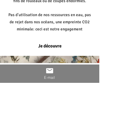
fins de rouleaux ou de coupes endormies.
Pas d'utilisation de nos ressources en eau, pas
de rejet dans nos océans, une empreinte CO2
minimale: ceci est notre engagement
Je découvre
E-mail
La Partisienne & friends
15 rue Cardinet
75017 PARIS
Notre boutique atelier
Tous les 2 mois découvrez notre
sélection de créateurs amis.